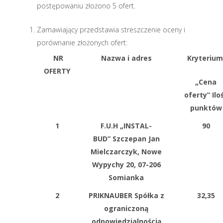
postępowaniu złożono 5 ofert.
Zamawiający przedstawia streszczenie oceny i
porównanie złożonych ofert:
NR
Nazwa i adres
Kryteriu
OFERTY
„Cena
oferty”
Ilo
punktów
1
F.U.H „INSTAL-
90
BUD”
Szczepan Jan
Mielczarczyk,
Nowe
Wypychy 20,
07-206
Somianka
2
PRIKNAUBER Spółka z
32,35
ograniczoną
odpowiedzialnością