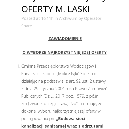
OFERTY M. LASKI
Posted at 16:11h
in
Archiwum
by
Operator
Share
ZAWIADOMIENIE
O WYBORZE NAJKORZYSTNIEJSZEJ OFERTY
Gminne Przedsiębiorstwo Wodociągów i
Kanalizacji Izabelin „Mokre Łąki” Sp. z o.o.
działając na podstawie, z art. 92 ust. 2 ustawy
z dnia 29 stycznia 2004 roku Prawo Zamówień
Publicznych (Dz.U. 2017 poz. 1579, z późn.
zm.) zwanej dalej „ustawą Pzp” informuje, że
dokonał wyboru najkorzystniejszej oferty w
postępowaniu pn.
„Budowa sieci
kanalizacji sanitarnej wraz z odrzutami