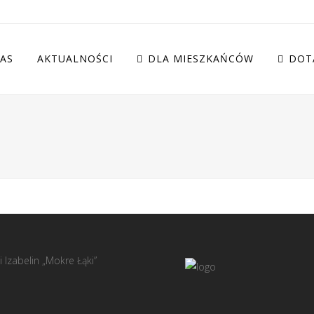
AS
AKTUALNOŚCI
DLA MIESZKAŃCÓW
DOT
Izabelin „Mokre Łąki”