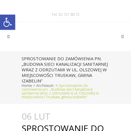
Otwórz pasek narzędzi
Tel. 22 721 80 72
SPROSTOWANIE DO ZAMÓWIENIA PN.
„BUDOWA SIECI KANALIZACJI SANITARNEJ
WRAZ Z ODRZUTAMI W UL. OLSZOWEJ W
MIEJSCOWOŚCI TRUSKAW, GMINA
IZABELIN”
Home
>
Archiwum
>
Sprostowanie do
zamówienia pn. „Budowa sieci kanalizacji
sanitarnej wraz z odrzutami w ul. Olszowej w
miejscowości Truskaw, gmina Izabelin”
06 LUT
SPROSTOWANIE DO