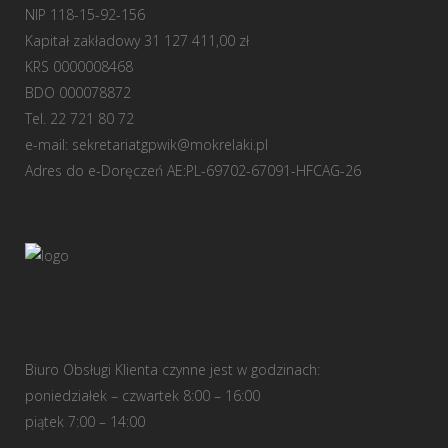
NIP 118-15-92-156
Kapitał zakładowy 31 127 411,00 zł
KRS 0000008468
BDO 000078872
Tel. 22 721 80 72
e-mail:
sekretariatgpwik@mokrelaki.pl
Adres do e-Doręczeń AE:PL-69702-67091-HFCAG-26
Biuro Obsługi Klienta czynne jest w godzinach:
poniedziałek – czwartek 8:00 – 16:00
piątek 7:00 – 14:00