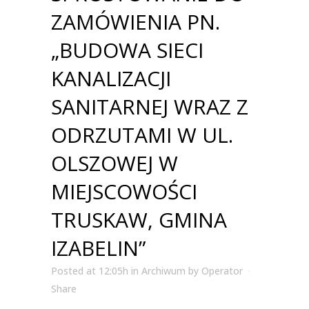
ZAMÓWIENIA PN.
„BUDOWA SIECI
KANALIZACJI
SANITARNEJ WRAZ Z
ODRZUTAMI W UL.
OLSZOWEJ W
MIEJSCOWOŚCI
TRUSKAW, GMINA
IZABELIN”
Posted at 12:05h
in
Archiwum
by
Operator
Share