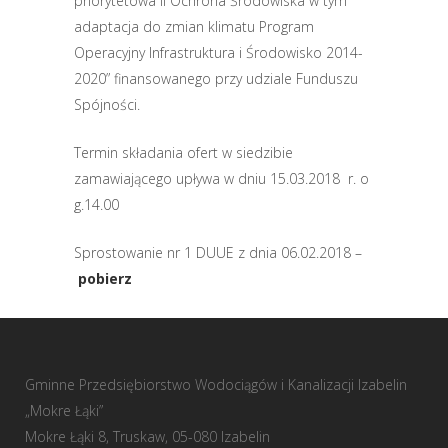
priorytetowa II Ochrona Środowiska w tym
adaptacja do zmian klimatu Program
Operacyjny Infrastruktura i Środowisko 2014-
2020” finansowanego przy udziale Funduszu
Spójności.
Termin składania ofert w siedzibie
zamawiającego upływa w dniu 15.03.2018 r. o
g.14.00
Sprostowanie nr 1 DUUE z dnia 06.02.2018 –
pobierz
Gminne Przedsiębiorstwo Wodociągów i Kanalizacji Izabelin
„Mokre Łąki”
Mokre Łąki 8, Truskaw, 05-080 Izabelin