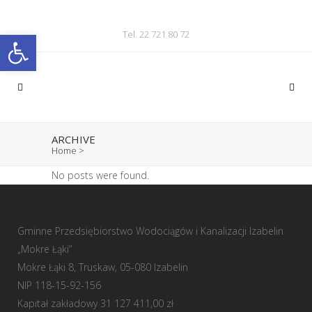
Otwórz pasek narzędzi
Tel. 22 721 80 72
ARCHIVE
Home
>
No posts were found.
Gminne Przedsiębiorstwo Wodociągów i Kanalizacji Izabelin
„Mokre Łąki”
Mokre Łąki 8, Truskaw, 05-080 Izabelin
NIP 118-15-92-156
Kapitał zakładowy 31 127 411,00 zł