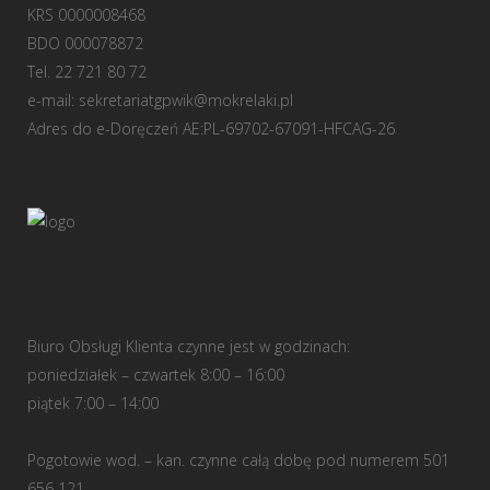
KRS 0000008468
BDO 000078872
Tel. 22 721 80 72
e-mail:
sekretariatgpwik@mokrelaki.pl
Adres do e-Doręczeń AE:PL-69702-67091-HFCAG-26
Biuro Obsługi Klienta czynne jest w godzinach:
poniedziałek – czwartek 8:00 – 16:00
piątek 7:00 – 14:00
Pogotowie wod. – kan. czynne całą dobę pod numerem 501
656 121