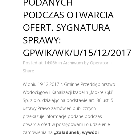
PODANYCH
PODCZAS OTWARCIA
OFERT. SYGNATURA
SPRAWY:
GPWIK/WK/U/15/12/2017
Posted at 14:06h
in
Archiwum
by
Operator
Share
W dniu 19.12.2017 r. Gminne Przedsiębiorstwo
Wodociągów i Kanalizacji Izabelin „Mokre Łąki”
Sp. z o.o. działając na podstawie art. 86 ust. 5
ustawy Prawo zamówień publicznych
przekazuje informacje podane podczas
otwarcia ofert w postępowaniu o udzielenie
zamówienia na
„Załadunek, wywóz i