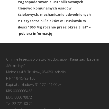
zagospodarowanie ustabilizowanych
tlenowo komunalnych osadów
ściekowych, mechanicznie odwodnionych
z Oczyszczalni Ścieków w Truskawiu w
ilości 1960 Mg rocznie przez okres 3 lat” –
pobierz informację
Gminne Przedsiębiorstwo Wodociągów i Kanalizacji Izabelin
„Mokre Łąki”
Mokre Łąki 8, Truskaw, 05-080 Izabelin
NIP 118-15-92-156
Kapitał zakładowy 31 127 411,00 zł
KRS 0000008468
BDO 000078872
Tel. 22 721 80 72