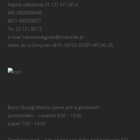
Kapitał zakładowy 31 127 411,00 zł
KRS 0000008468
BDO 000078872
Tel. 22 721 80 72
e-mail:
sekretariatgpwik@mokrelaki.pl
Adres do e-Doręczeń AE:PL-69702-67091-HFCAG-26
Biuro Obsługi Klienta czynne jest w godzinach:
poniedziałek – czwartek 8:00 – 16:00
piątek 7:00 – 14:00
Pogotowie wod. – kan. czynne całą dobę pod numerem 501