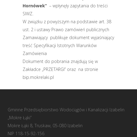
Hornówek”
– wpłynęły zapytania do treści
SIWZ.
W związku z powyższym na podstawie art. 38
ust. 2 i ustawy Prawo zamówień publicznych
Zamawiający publikuje dokument wyjaśniający
treść Specyfikacji Istotnych Warunków
Zamówienia
Dokument do pobrania znajdują się w
Zakładce „PRZETARGI” oraz na stronie
bip.mokrelaki.pl
Gminne Przedsiębiorstwo Wodociągów i Kanalizacji Izabelin
„Mokre Łąki”
Mokre Łąki 8, Truskaw, 05-080 Izabelin
NIP 118-15-92-156