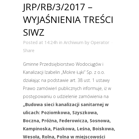
JRP/RB/3/2017 –
WYJAŚNIENIA TREŚCI
SIWZ
Posted at 14:24h
in
Archiwum
by
Operator
Share
Gminne Przedsiębiorstwo Wodociągów i
Kanalizacji Izabelin „Mokre Łąki” Sp. z o.o.
działając na podstawie art. 38 ust. 1 ustawy
Prawo zamówień publicznych informuje, iż w
postępowaniu o udzielenie zamówienia na
„Budowa sieci kanalizacji sanitarnej w
ulicach: Poziomkowa, Szyszkowa,
Boczna, Próżna, Federowicza, Sosnowa,
Kampinoska, Piaskowa, Leśna, Boiskowa,
Wesoła, Rolna, Polna w miejscowości