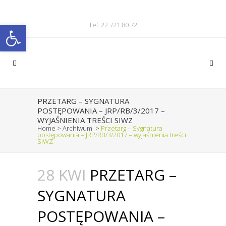
Otwórz pasek narzędzi
Tel. 22 721 80 72
PRZETARG – SYGNATURA
POSTĘPOWANIA – JRP/RB/3/2017 –
WYJAŚNIENIA TREŚCI SIWZ
Home
>
Archiwum
>
Przetarg – Sygnatura
postępowania – JRP/RB/3/2017 – wyjaśnienia treści
SIWZ
28 KWI
PRZETARG –
SYGNATURA
POSTĘPOWANIA –