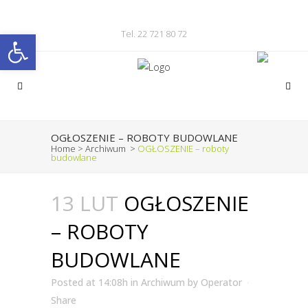
Otwórz pasek narzędzi
Tel. 22 721 80 72
OGŁOSZENIE – ROBOTY BUDOWLANE
Home
>
Archiwum
>
OGŁOSZENIE – roboty
budowlane
13 LUT
OGŁOSZENIE
– ROBOTY
BUDOWLANE
Posted at 14:08h
in
Archiwum
by
Operator
Share