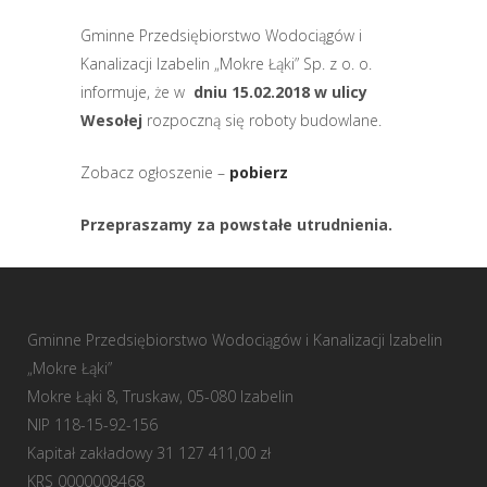
Gminne Przedsiębiorstwo Wodociągów i
Kanalizacji Izabelin „Mokre Łąki” Sp. z o. o.
informuje, że w
dniu 15.02.2018
w ulicy
Wesołej
rozpoczną się roboty budowlane.
Zobacz ogłoszenie –
pobierz
P
rzepraszamy za powstałe utrudnienia.
Gminne Przedsiębiorstwo Wodociągów i Kanalizacji Izabelin
„Mokre Łąki”
Mokre Łąki 8, Truskaw, 05-080 Izabelin
NIP 118-15-92-156
Kapitał zakładowy 31 127 411,00 zł
KRS 0000008468