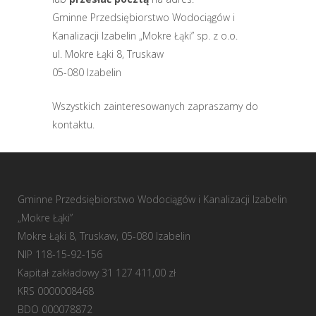
Gminne Przedsiębiorstwo Wodociągów i
Kanalizacji Izabelin „Mokre Łąki” sp. z o.o.
ul. Mokre Łąki 8, Truskaw
05-080 Izabelin
Wszystkich zainteresowanych zapraszamy do
kontaktu.
Gminne Przedsiębiorstwo Wodociągów i Kanalizacji Izabelin
„Mokre Łąki”
Mokre Łąki 8, Truskaw, 05-080 Izabelin
NIP 118-15-92-156
Kapitał zakładowy 31 127 411,00 zł
KRS 0000008468
BDO 000078872