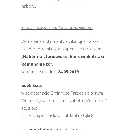
naboru.
Termin i miejsce składania dokumentów:
Wymagane dokumenty aplikacyjne należy
składać w zamkniętej kopercie z dopiskiem
„
Nabór na stanowisko:
kierownik działu
komunalnego
″,
w terminie do dnia
24.05.2019
r.
osobiście:
w sekretariacie Gminnego Przedsiębiorstwa
Wodociągów i Kanalizacji Izabelin „Mokre Łąki”
sp. z o.o.
z siedzibą w Truskawiu ul. Mokre Łąki 8,
lub
przesłać pocztą
na adres: