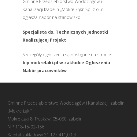
Gminne Przedsiębiorstwo Wodociągów i
Kanalizacji Izabelin „Mokre Łąki” Sp. z o .o.
ogłasza nabór na stanowisko
Specjalista ds. Technicznych Jednostki
Realizującej Projekt
Szczegóły ogłoszenia są dostępne na stronie:
bip.mokrelaki.pl w zakładce Ogłoszenia –
Nabór pracowników
Gminne Przedsiębiorstwo Wodociągów i Kanalizacji Izabelin
„Mokre Łąki”
Mokre Łąki 8, Truskaw, 05-080 Izabelin
NIP 118-15-92-156
Kapitał zakładowy 31 127 411,00 zł