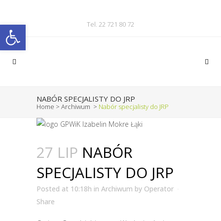
Otwórz pasek narzędzi
Tel. 22 721 80 72
NABÓR SPECJALISTY DO JRP
Home
>
Archiwum
>
Nabór specjalisty do JRP
27 LIP
NABÓR
SPECJALISTY DO JRP
Posted at 10:18h
in
Archiwum
by
Operator
Share