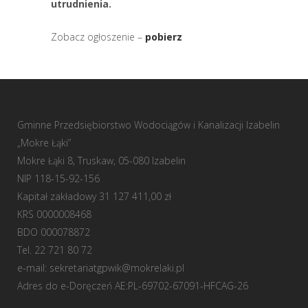
utrudnienia.
Zobacz ogłoszenie –
pobierz
Gminne Przedsiębiorstwo Wodociągów i Kanalizacji Izabelin
„Mokre Łąki”
Mokre Łąki 8, Truskaw, 05-080 Izabelin
NIP 118-15-92-156
Kapitał zakładowy 31 127 411,00 zł
KRS 0000008468
BDO 000078872
Tel. 22 721 80 72
e-mail:
sekretariatgpwik@mokrelaki.pl
Adres do e-Doręczeń AE:PL-69702-67091-HFCAG-26