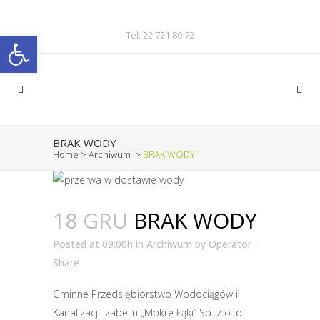
Otwórz pasek narzędzi
Tel. 22 721 80 72
BRAK WODY
Home
>
Archiwum
>
BRAK WODY
18 GRU
BRAK WODY
Posted at 09:00h
in
Archiwum
by
Operator
Share
Gminne Przedsiębiorstwo Wodociągów i
Kanalizacji Izabelin „Mokre Łąki” Sp. z o. o.