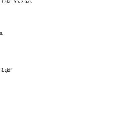
Łąki” Sp. z o.o.
n,
 Łąki”