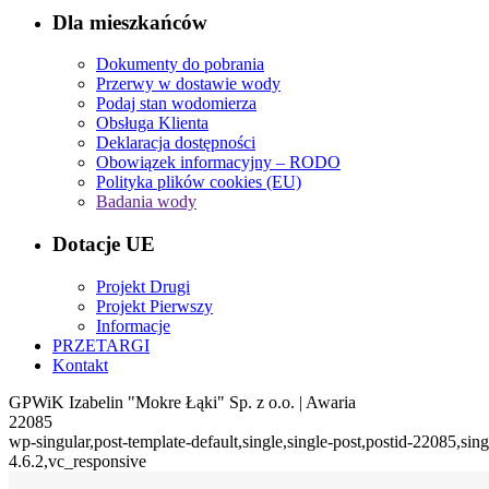
Dla mieszkańców
Dokumenty do pobrania
Przerwy w dostawie wody
Podaj stan wodomierza
Obsługa Klienta
Deklaracja dostępności
Obowiązek informacyjny – RODO
Polityka plików cookies (EU)
Badania wody
Dotacje UE
Projekt Drugi
Projekt Pierwszy
Informacje
PRZETARGI
Kontakt
GPWiK Izabelin "Mokre Łąki" Sp. z o.o. | Awaria
22085
wp-singular,post-template-default,single,single-post,postid-22085,s
4.6.2,vc_responsive