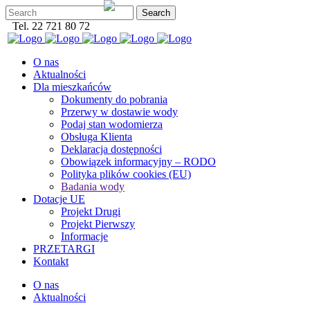
Tel. 22 721 80 72
O nas
Aktualności
Dla mieszkańców
Dokumenty do pobrania
Przerwy w dostawie wody
Podaj stan wodomierza
Obsługa Klienta
Deklaracja dostępności
Obowiązek informacyjny – RODO
Polityka plików cookies (EU)
Badania wody
Dotacje UE
Projekt Drugi
Projekt Pierwszy
Informacje
PRZETARGI
Kontakt
O nas
Aktualności