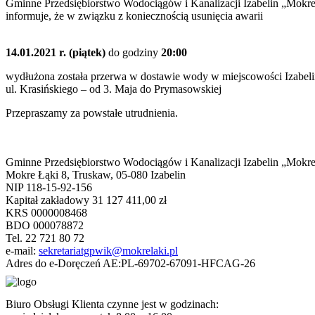
Gminne Przedsiębiorstwo Wodociągów i Kanalizacji Izabelin „Mokre 
informuje, że w związku z koniecznością usunięcia awarii
14.01.2021 r. (piątek)
do godziny
20:00
wydłużona została przerwa w dostawie wody w miejscowości Izabeli
ul. Krasińskiego – od 3. Maja do Prymasowskiej
Przepraszamy za powstałe utrudnienia.
Gminne Przedsiębiorstwo Wodociągów i Kanalizacji Izabelin „Mokre
Mokre Łąki 8, Truskaw, 05-080 Izabelin
NIP 118-15-92-156
Kapitał zakładowy 31 127 411,00 zł
KRS 0000008468
BDO 000078872
Tel. 22 721 80 72
e-mail:
sekretariatgpwik@mokrelaki.pl
Adres do e-Doręczeń AE:PL-69702-67091-HFCAG-26
Biuro Obsługi Klienta czynne jest w godzinach: