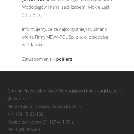
Wodociągów i Kanalizacji Izabelin „Mokre Łąki”
Sp. z o. o.
Informujemy, że za najkorzystniejszą uznano
ofertę Firmy MEWA-POL Sp. z o. o. z siedzibą
w Gdańsku.
Zawiadomienie –
pobierz
Gminne Przedsiębiorstwo Wodociągów i Kanalizacji Izabelin
„Mokre Łąki”
Mokre Łąki 8, Truskaw, 05-080 Izabelin
NIP 118-15-92-156
Kapitał zakładowy 31 127 411,00 zł
KRS 0000008468