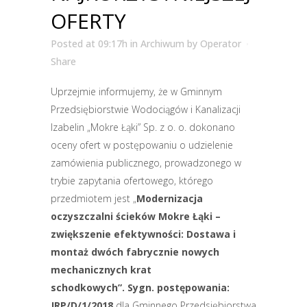
OFERTY
Posted at 09:17h
in
Archiwum
by
Operator
Share
Uprzejmie informujemy, że w Gminnym
Przedsiębiorstwie Wodociągów i Kanalizacji
Izabelin „Mokre Łąki” Sp. z o. o. dokonano
oceny ofert w postępowaniu o udzielenie
zamówienia publicznego, prowadzonego w
trybie zapytania ofertowego, którego
przedmiotem jest „
Modernizacja
oczyszczalni ścieków Mokre Łąki –
zwiększenie efektywności: Dostawa i
montaż dwóch fabrycznie nowych
mechanicznych krat
schodkowych”.
Sygn. postępowania:
JRP/D/1/2018
dla Gminnego Przedsiębiorstwa